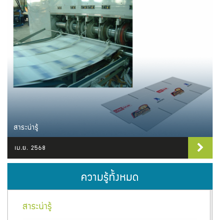
สาระน่ารู้
เม.ย. 2568
ความรู้ทั้งหมด
1
2
3
4
5
ถัดไป
สุดท้าย
สาระน่ารู้