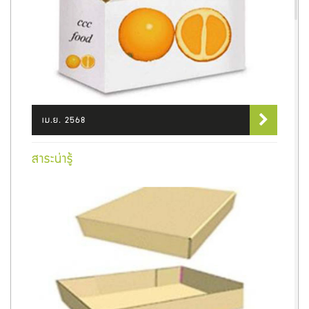
เม.ย. 2568
สาระน่ารู้