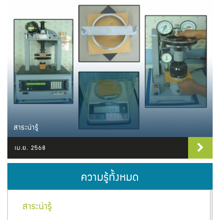
สาระน่ารู้
เม.ย. 2568
ความรู้ทั้งหมด
6
7
8
9
10
ถัดไป
สุดท้าย
สาระน่ารู้