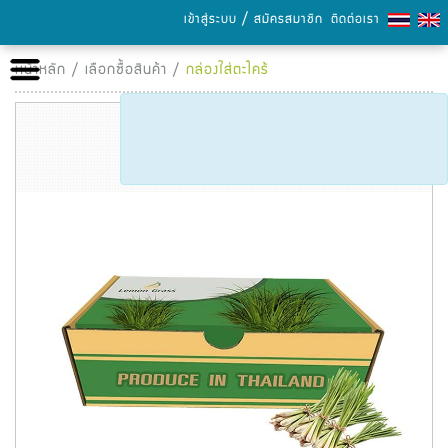
/
เข้าสู่ระบบ
สมัครสมาชิก
ติดต่อเรา
หน้าหลัก
หน้าหลัก
/
เลือกซื้อสินค้า
/
กล่องใส่ตะไคร้
เกี่ยวกับเรา
เลือกซื้อสินค้า
การชำระเงิน
ข่าวสารและกิจกรรม
แคตตาล็อก
ความรู้เรื่องกระดาษ