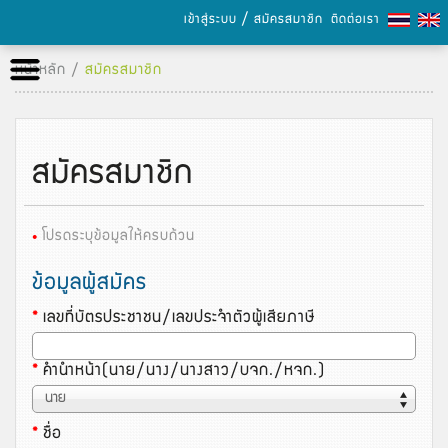
/
เข้าสู่ระบบ
สมัครสมาชิก
ติดต่อเรา
หน้าหลัก
หน้าหลัก
/
สมัครสมาชิก
เกี่ยวกับเรา
เลือกซื้อสินค้า
สมัครสมาชิก
การชำระเงิน
•
โปรดระบุข้อมูลให้ครบถ้วน
ข่าวสารและกิจกรรม
ข้อมูลผู้สมัคร
แคตตาล็อก
*
เลขที่บัตรประชาชน/เลขประจำตัวผู้เสียภาษี
ความรู้เรื่องกระดาษ
*
คำนำหน้า(นาย/นาง/นางสาว/บจก./หจก.)
*
ชื่อ